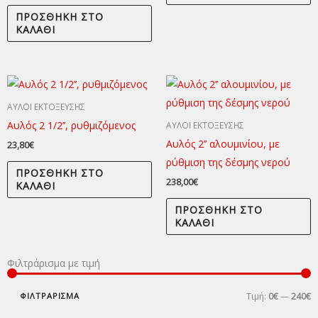
ΠΡΟΣΘΉΚΗ ΣΤΟ
ΚΑΛΆΘΙ
ΑΥΛΟΙ ΕΚΤΟΞΕΥΣΗΣ
Αυλός 2 1/2’’, ρυθμιζόμενος
ΑΥΛΟΙ ΕΚΤΟΞΕΥΣΗΣ
Αυλός 2’’ αλουμινίου, με
23,80
€
ρύθμιση της δέσμης νερού
ΠΡΟΣΘΉΚΗ ΣΤΟ
238,00
€
ΚΑΛΆΘΙ
ΠΡΟΣΘΉΚΗ ΣΤΟ
ΚΑΛΆΘΙ
Φιλτράρισμα με τιμή
Ε
Μ
τ
τ
ΦΙΛΤΡΆΡΙΣΜΑ
Τιμή:
0€
—
240€