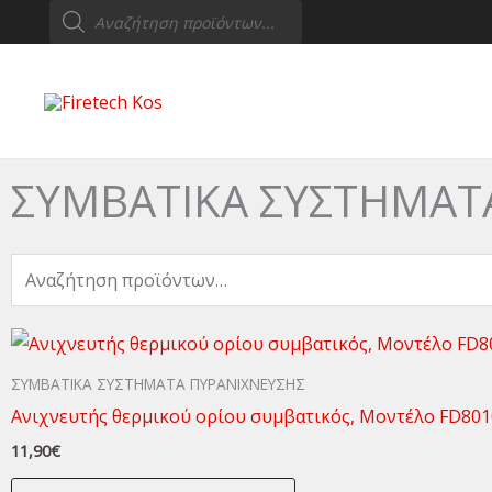
Products
Μετάβαση
search
στο
περιεχόμενο
ΣΥΜΒΑΤΙΚΑ ΣΥΣΤΗΜΑΤ
Αναζήτηση
για:
ΣΥΜΒΑΤΙΚΑ ΣΥΣΤΗΜΑΤΑ ΠΥΡΑΝΙΧΝΕΥΣΗΣ
Aνιχνευτής θερμικού ορίου συμβατικός, Μοντέλο FD801
11,90
€