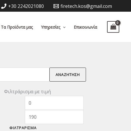
+30 2242021080
firetech.kos@gmail.com
Τα Προϊόντα μας
Υπηρεσίες
Επικοινωνία
ΑΝΑΖΉΤΗΣΗ
Φιλτράρισμα με τιμή
Ελάχιστη
Μέγιστη
τιμή
τιμή
ΦΙΛΤΡΆΡΙΣΜΑ