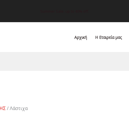
Summer Sale. up to 40% off.
Αρχική
Η Εταιρεία μας
ΣΗΣ
/ Λάστιχα