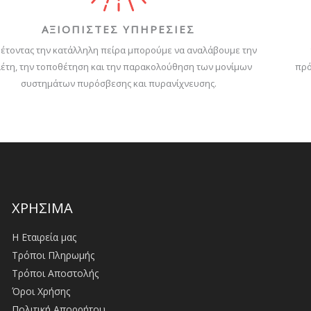
ΑΞΙΟΠΙΣΤΕΣ ΥΠΗΡΕΣΙΕΣ
έτοντας την κατάλληλη πείρα μπορούμε να αναλάβουμε την
έτη, την τοποθέτηση και την παρακολούθηση των μονίμων
πρό
συστημάτων πυρόσβεσης και πυρανίχνευσης.
ΧΡΗΣΙΜΑ
Η Εταιρεία μας
Τρόποι Πληρωμής
Τρόποι Αποστολής
Όροι Χρήσης
Πολιτική Απορρήτου