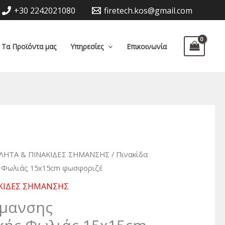
+30 2242021080
firetech.kos@gmail.com
Τα Προϊόντα μας
Υπηρεσίες
Επικοινωνία
ΛΗΤΑ & ΠΙΝΑΚΙΔΕΣ ΣΗΜΑΝΣΗΣ
/ Πινακίδα
 Φωλιάς 15x15cm φωσφοριζέ
ΚΙΔΕΣ ΣΗΜΑΝΣΗΣ
ήμανσης