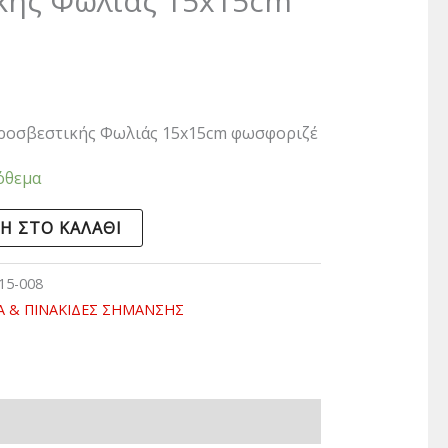
κής Φωλιάς 15x15cm
ροσβεστικής Φωλιάς 15x15cm φωσφοριζέ
όθεμα
Η ΣΤΟ ΚΑΛΆΘΙ
15-008
 & ΠΙΝΑΚΙΔΕΣ ΣΗΜΑΝΣΗΣ