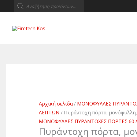
Products
Μετάβαση
Πυράντοχη
search
στο
πόρτα,
περιεχόμενο
μονόφυλλη,
120x205cm,
60
λεπτών
ποσότητα
Αρχική σελίδα
/
ΜΟΝΟΦΥΛΛΕΣ ΠΥΡΑΝΤΟΧ
ΛΕΠΤΩΝ
/ Πυράντοχη πόρτα, μονόφυλλη,
ΜΟΝΟΦΥΛΛΕΣ ΠΥΡΑΝΤΟΧΕΣ ΠΟΡΤΕΣ 60
Πυράντοχη πόρτα, μο