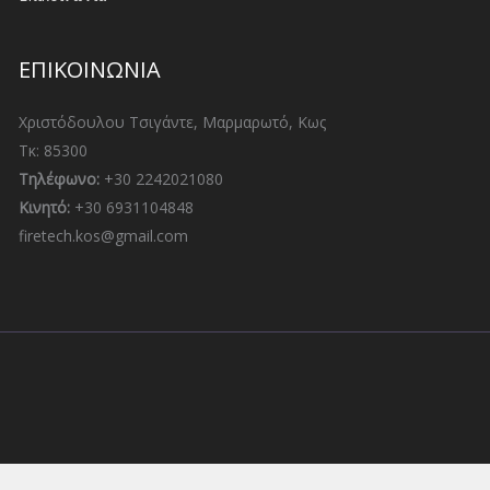
ΕΠΙΚΟΙΝΩΝΙΑ
Χριστόδουλου Τσιγάντε, Μαρμαρωτό, Κως
Τκ: 85300
Τηλέφωνο:
+30 2242021080
Κινητό:
+30 6931104848
firetech.kos@gmail.com