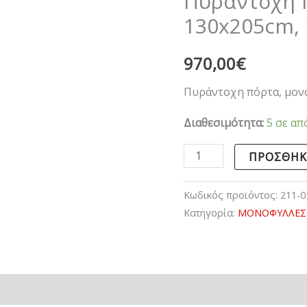
Πυράντοχη 
120
130x205cm, 
λεπτών
ποσότητα
970,00
€
Πυράντοχη πόρτα, μον
Διαθεσιμότητα:
5 σε απ
ΠΡΟΣΘΉΚ
Κωδικός προϊόντος:
211-0
Κατηγορία:
ΜΟΝΟΦΥΛΛΕΣ 