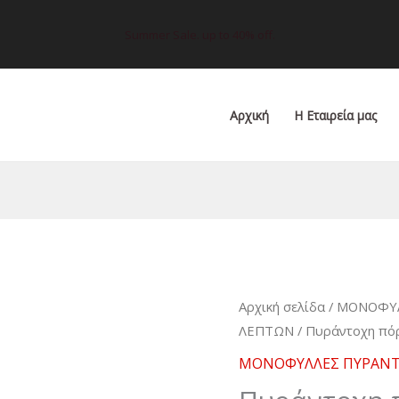
Summer Sale. up to 40% off.
Αρχική
Η Εταιρεία μας
Πυράντοχη
Αρχική σελίδα
/
ΜΟΝΟΦΥΛ
ΛΕΠΤΩΝ
/ Πυράντοχη πόρ
πόρτα,
μονόφυλλη,
ΜΟΝΟΦΥΛΛΕΣ ΠΥΡΑΝΤ
130x205cm,