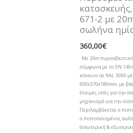
με
κατασκευής,
το
671-2 με 20
EN
σωλήνα ημί
671-
2
360,00
€
με
20m
· Mε 20m πυροσβεστικό
πυροσβεστικό
σύμφωνα με το EN 14540
σωλήνα
κόκκινο σε RAL 3000 με
ημίσκληρο
600x370x180mm, με βάσ
ποσότητα
έτοιμες οπές για την π
μηχανισμό για την είσο
Περιλαμβάνεται ο πιστο
ο πιστοποιημένος αυλός
(εσωτερική & εξωτερικ