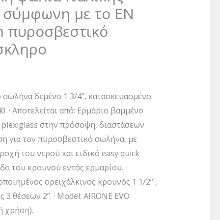
 σύμφωνη με το EN
m πυροσβεστικό
σκληρο
 σωλήνα δεμένο 1 3/4’’, κατασκευασμένο
. · Αποτελείται από: Ερμάριο βαμμένο
 plexiglass στην πρόσοψη, διαστάσεων
η για τον πυροσβεστικό σωλήνα, με
αροχή του νερού και ειδικό easy quick
δο του κρουνού εντός ερμαρίου. ·
ποιημένος ορειχάλκινος κρουνός 1 1/2’’ ,
 3 θέσεων 2’’. · Model: AIRONE EVO
ή χρήση).