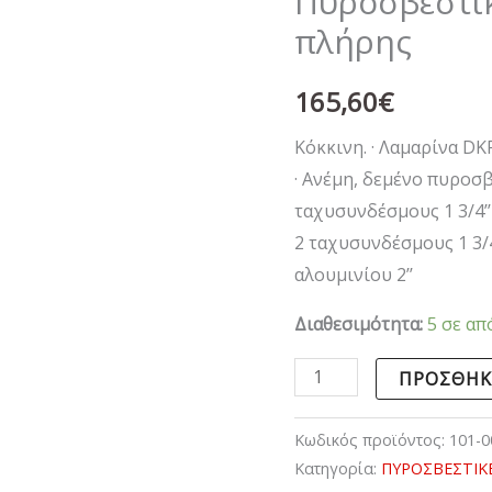
Πυροσβεστι
ποσότητα
πλήρης
165,60
€
Kόκκινη. · Λαμαρίνα DK
· Ανέμη, δεμένο πυροσβε
ταχυσυνδέσμους 1 3/4’’
2 ταχυσυνδέσμους 1 3/4’
αλουμινίου 2’’
Διαθεσιμότητα:
5 σε απ
ΠΡΟΣΘΉΚ
Κωδικός προϊόντος:
101-0
Κατηγορία:
ΠΥΡΟΣΒΕΣΤΙΚ