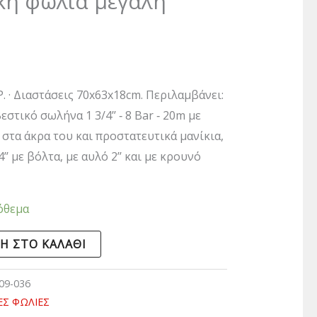
κή φωλιά μεγάλη
P. · Διαστάσεις 70x63x18cm. Περιλαμβάνει:
στικό σωλήνα 1 3/4’’ ‐ 8 Bar ‐ 20m με
 στα άκρα του και προστατευτικά μανίκια,
’ με βόλτα, με αυλό 2’’ και με κρουνό
όθεμα
Η ΣΤΟ ΚΑΛΆΘΙ
09-036
ΕΣ ΦΩΛΙΕΣ