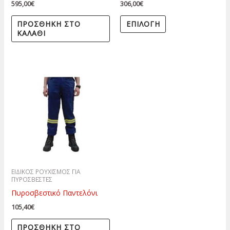
595,00
€
306,00
€
στη
ΠΡΟΣΘΉΚΗ ΣΤΟ
ΕΠΙΛΟΓΉ
σελίδα
ΚΑΛΆΘΙ
του
προϊόντος
ΕΙΔΙΚΟΣ ΡΟΥΧΙΣΜΟΣ ΓΙΑ
ΠΥΡΟΣΒΕΣΤΕΣ
Πυροσβεστικό Παντελόνι
105,40
€
ΠΡΟΣΘΉΚΗ ΣΤΟ