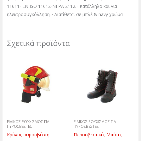
11611- EN ISO 11612-NFPA 2112. · Κατάλληλο και για
ηλεκτροσυγκόλληση. · Διατίθεται σε μπλέ & navy χρώμα
Σχετικά προϊόντα
Αυτό
το
προϊόν
έχει
πολλαπλές
παραλλαγές.
Οι
επιλογές
ΕΙΔΙΚΟΣ ΡΟΥΧΙΣΜΟΣ ΓΙΑ
ΕΙΔΙΚΟΣ ΡΟΥΧΙΣΜΟΣ ΓΙΑ
μπορούν
ΠΥΡΟΣΒΕΣΤΕΣ
ΠΥΡΟΣΒΕΣΤΕΣ
να
Κράνος πυροσβέστη
Πυροσβεστικές Μπότες
επιλεγούν