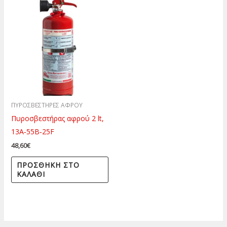
ΠΥΡΟΣΒΕΣΤΗΡΕΣ ΑΦΡΟΥ
Πυροσβεστήρας αφρού 2 lt,
13Α‐55Β‐25F
48,60
€
ΠΡΟΣΘΉΚΗ ΣΤΟ
ΚΑΛΆΘΙ