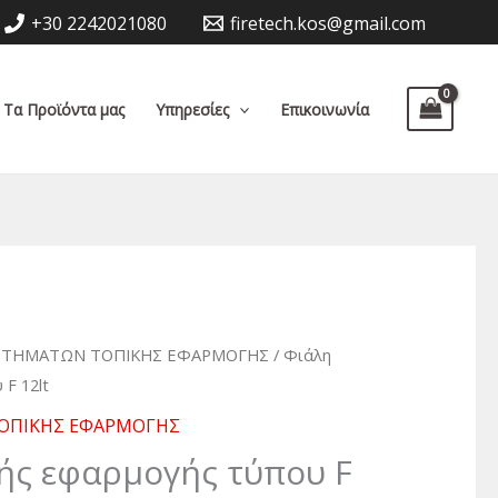
+30 2242021080
firetech.kos@gmail.com
Τα Προϊόντα μας
Υπηρεσίες
Επικοινωνία
ΥΣΤΗΜΑΤΩΝ ΤΟΠΙΚΗΣ ΕΦΑΡΜΟΓΗΣ
/ Φιάλη
F 12lt
ΤΟΠΙΚΗΣ ΕΦΑΡΜΟΓΗΣ
ής εφαρμογής τύπου F