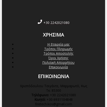
+30 2242021080
ΧΡΗΣΙΜΑ
Η Εταιρεία μας
Τρόποι Πληρωμής
Τρόποι Αποστολής
Όροι Χρήσης
Πολιτική Απορρήτου
Επικοινωνία
ΕΠΙΚΟΙΝΩΝΙΑ
Χριστόδουλου Τσιγάντε, Μαρμαρωτό, Κως
Τκ: 85300
Τηλέφωνο:
+30 2242021080
Κινητό:
+30 6931104848
firetech.kos@gmail.com