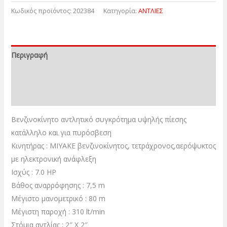
Κωδικός προϊόντος:
202384
Κατηγορία:
ΑΝΤΛΙΕΣ
Περιγραφή
Επιπλέον πληροφορίες
Αξιολογήσεις (0)
Βενζινοκίνητο αντλητικό συγκρότημα υψηλής πίεσης
κατάλληλο και για πυρόσβεση
Κινητήρας : MIYAKE βενζινοκίνητος, τετράχρονος,αερόψυκτος
με ηλεκτρονική ανάφλεξη
Ισχύς : 7.0 ΗΡ
Βάθος αναρρόφησης : 7,5 m
Μέγιστο μανομετρικό : 80 m
Μέγιστη παροχή : 310 lt/min
Στόμια αντλίας : 2″ Χ 2″